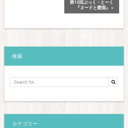
第13回ぶっく・とーく
『ヌードと愛国』
»
検索
カテゴリー