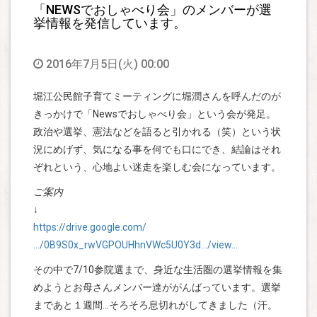
「NEWSでおしゃべり会」のメンバーが選
挙情報を発信しています。
2016年7月5日(火) 00:00
堀江公民館子育てミーティングに堀潤さんを呼んだのが
きっかけで「Newsでおしゃべり会」という会が発足。
政治や選挙、憲法などを語ると引かれる（笑）という状
況にめげず、気になる事を何でも口にでき、結論はそれ
ぞれという、心地よい迷走を楽しむ会になっています。
ご案内
↓
https://drive.google.com/
…/0B9S0x_rwVGPOUHhnVWc5U0Y3d…/view…
その中で7/10参院選まで、身近な生活圏の選挙情報を集
めようとお母さんメンバー達ががんばっています。選挙
まであと１週間…そろそろ息切れがしてきました（汗。