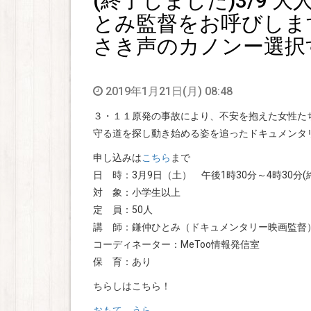
(終了しました)3/9 大
とみ監督をお呼びしま
さき声のカノンー選択
2019年1月21日(月) 08:48
３・１１原発の事故により、不安を抱えた女性た
守る道を探し動き始める姿を追ったドキュメンタ
申し込みは
こちら
まで
日 時：3月9日（土） 午後1時30分～4時30分(
対 象：小学生以上
定 員：50人
講 師：鎌仲ひとみ（ドキュメンタリー映画監督
コーディネーター：MeToo情報発信室
保 育：あり
ちらしはこちら！
おもて
うら