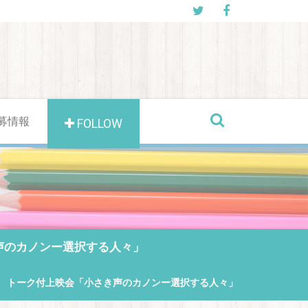
募情報
FOLLOW
き声のカノンー選択する人々」
ます！ トーク付上映会「小さき声のカノンー選択する人々」