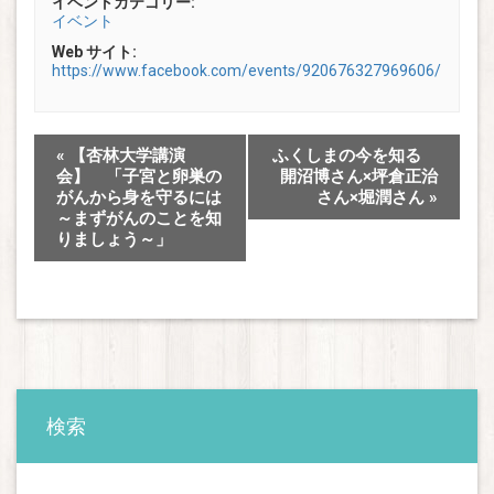
イベントカテゴリー:
イベント
Web サイト:
https://www.facebook.com/events/920676327969606/
«
【杏林大学講演
ふくしまの今を知る
会】 「子宮と卵巣の
開沼博さん×坪倉正治
がんから身を守るには
さん×堀潤さん
»
～まずがんのことを知
りましょう～」
検索