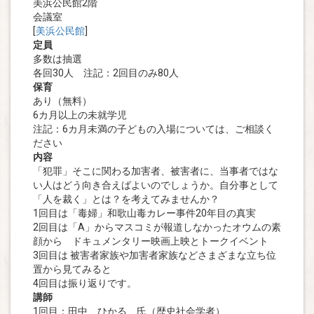
美浜公民館2階
会議室
[
美浜公民館
]
定員
多数は抽選
各回30人 注記：2回目のみ80人
保育
あり（無料）
6カ月以上の未就学児
注記：6カ月未満の子どもの入場については、ご相談く
ださい
内容
「犯罪」そこに関わる加害者、被害者に、当事者ではな
い人はどう向き合えばよいのでしょうか。自分事として
「人を裁く」とは？を考えてみませんか？
1回目は「毒婦」和歌山毒カレー事件20年目の真実
2回目は「A」からマスコミが報道しなかったオウムの素
顔から ドキュメンタリー映画上映とトークイベント
3回目は 被害者家族や加害者家族などさまざまな立ち位
置から見てみると
4回目は振り返りです。
講師
1回目：田中 ひかる 氏（歴史社会学者）