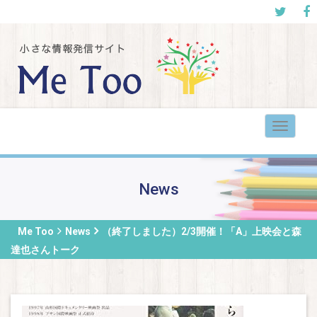
Toggle
navigat
News
Me Too
News
（終了しました）2/3開催！「A」上映会と森
達也さんトーク